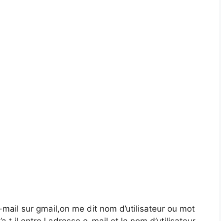
mail sur gmail,on me dit nom d’utilisateur ou mot
 t,il entre l,adresse e-mail et le nom d’utilisateur.