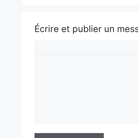
Écrire et publier un mes
Votre
prénom
Votre
message