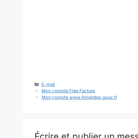
Catégories
E-mail
Mon compte Free Facture
Mon compte www.Amendes.gouv.fr
Écrire et publier un mes