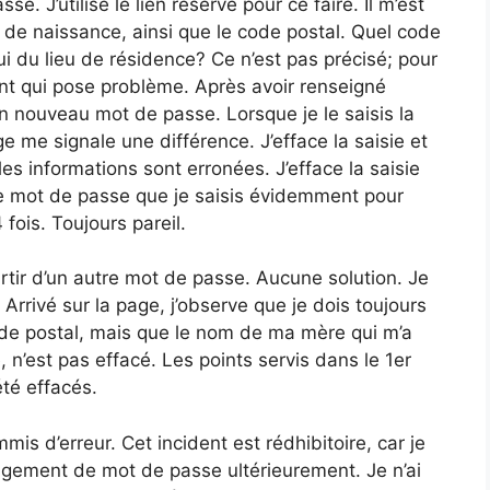
 J’utilise le lien réservé pour ce faire. Il m’est
e naissance, ainsi que le code postal. Quel code
ui du lieu de résidence? Ce n’est pas précisé; pour
int qui pose problème. Après avoir renseigné
n nouveau mot de passe. Lorsque je le saisis la
e me signale une différence. J’efface la saisie et
 informations sont erronées. J’efface la saisie
e mot de passe que je saisis évidemment pour
fois. Toujours pareil.
tir d’un autre mot de passe. Aucune solution. Je
rivé sur la page, j’observe que je dois toujours
de postal, mais que le nom de ma mère qui m’a
’est pas effacé. Les points servis dans le 1er
té effacés.
mis d’erreur. Cet incident est rédhibitoire, car je
angement de mot de passe ultérieurement. Je n’ai