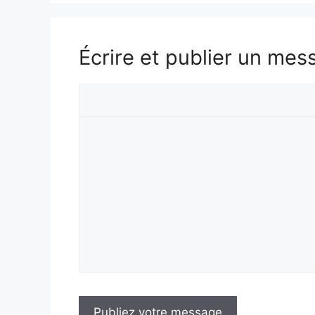
Écrire et publier un mes
Votre
prénom
Votre
message